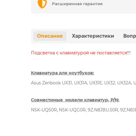
Расширенная гарантия
Описание
Характеристики
Вопр
Подсветка с клавиатурой не поставляется!!!
Клавиатура для ноутбуков:
Asus Zenbook UX31, UX31A, UX31E, UX32, UX32A,
Совместимые модели клавиатур, P/N:
NSK-UQ50R, NSK-UQG0R, 9Z.N8JBU.50R, 9Z.N8JB