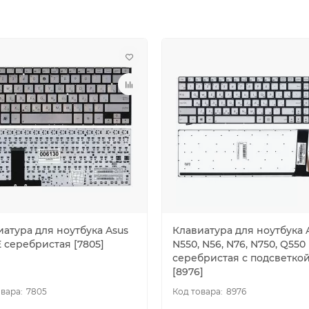
иатура для ноутбука Asus
Клавиатура для ноутбука 
 серебристая [7805]
N550, N56, N76, N750, Q550
серебристая с подсветко
[8976]
7805
8976