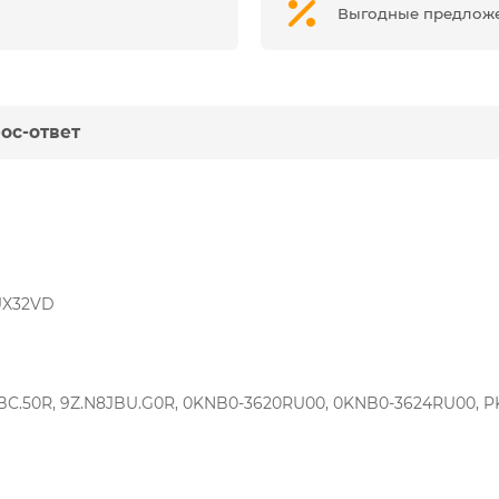
Выгодные предлож
ос-ответ
 UX32VD
C.50R, 9Z.N8JBU.G0R, 0KNB0-3620RU00, 0KNB0-3624RU00, PK