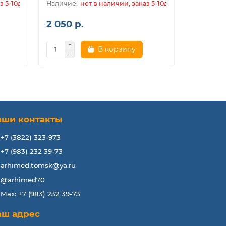
з 5-10дн.
нет в наличии, заказ 5-10дн.
2 050 р.
2 150 р
В корзину
аши контакты
+7 (3822) 323-973
+7 (983) 232 39-73
arhimed.tomsk@ya.ru
@arhimed70
Max: +7 (983) 232 39-73
аш адрес