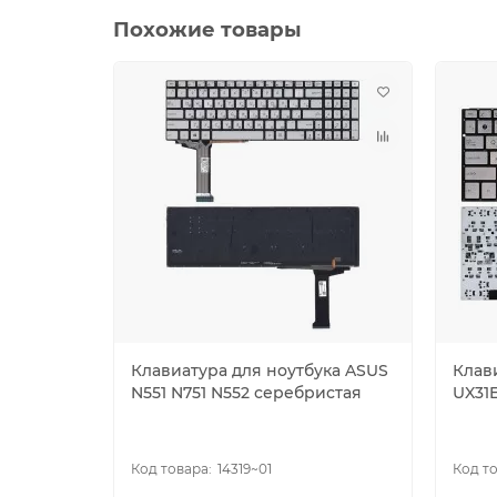
Похожие товары
Клавиатура для ноутбука ASUS
Клав
N551 N751 N552 серебристая
UX31E
14319~01