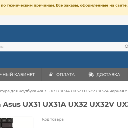
ет по техническим причинам. Все заказы, оформленные на сайт
ЧНЫЙ КАБИНЕТ
ОПЛАТА
ДОСТАВКА
тура для ноутбука Asus UX31 UX31A UX32 UX32V UX32A черная с 
 Asus UX31 UX31A UX32 UX32V UX
Код товара