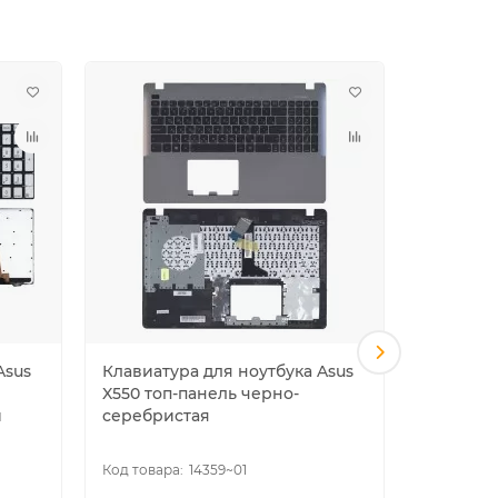
Asus
Клавиатура для ноутбука Asus
Клавиат
X550 топ-панель черно-
X501 чер
й
серебристая
14359~01