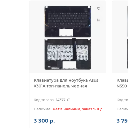
Клавиатура для ноутбука Asus
Клав
X301A топ-панель черная
N550
14377~01
нет в наличии, заказ 5-10дн.
3 300 р.
3 75