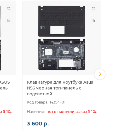
 ASUS
Клавиатура для ноутбука Asus
Клавиат
нель
N56 черная топ-панель с
X750LN 
подсветкой
серебри
14394~01
з 5-10дн.
нет в наличии, заказ 5-10дн.
3 600 р.
2 050 р