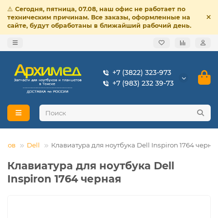
⚠️
Сегодня, пятница, 07.08, наш офис не работает по
техническим причинам. Все заказы, оформленные на
сайте, будут обработаны в ближайший рабочий день.
+7 (3822) 323-973
+7 (983) 232 39-73
буков
Dell
Клавиатура для ноутбука Dell Inspiron 1764 черна
Клавиатура для ноутбука Dell
Inspiron 1764 черная