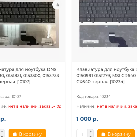
иатура для ноутбука DNS
Клавиатура для ноутбука
80, 0151831, 0153300, 0153733
0150991 0151279; MSI CR640
черная [10107]
CX640 черная [10234]
10107
10234
нет в наличии, заказ 5-10дн.
нет в наличии, зака
р.
1 000 р.
В корзину
В корзину