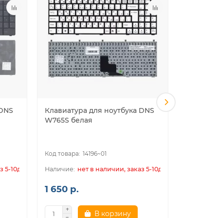
 DNS
Клавиатура для ноутбука DNS
Клавиат
W765S белая
0170720 
черная 
14196~01
з 5-10дн.
нет в наличии, заказ 5-10дн.
1 650 р.
1 400 р
В корзину