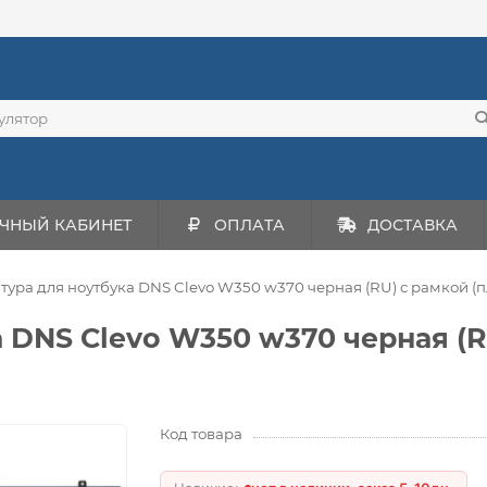
ЧНЫЙ КАБИНЕТ
ОПЛАТА
ДОСТАВКА
тура для ноутбука DNS Clevo W350 w370 черная (RU) c рамкой (
 DNS Clevo W350 w370 черная (R
Код товара