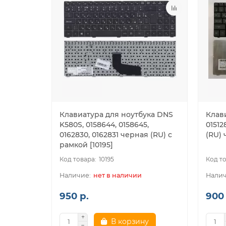
Клавиатура для ноутбука DNS
Клав
K580S, 0158644, 0158645,
01512
0162830, 0162831 черная (RU) с
(RU) 
рамкой [10195]
10195
нет в наличии
950 р.
900 
В корзину