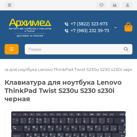
+7 (3822) 323-973
+7 (983) 232 39-73
ура для ноутбука Lenovo ThinkPad Twist S230u S230 s230i черна
Клавиатура для ноутбука Lenovo
ThinkPad Twist S230u S230 s230i
черная