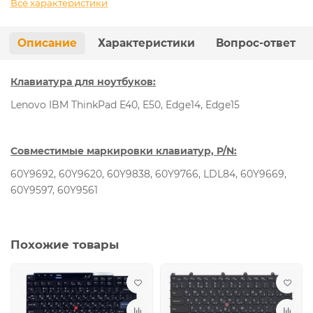
Все характеристики
Описание
Характеристики
Вопрос-ответ
Клавиатура для ноутбуков:
Lenovo IBM ThinkPad E40, E50, Edge14, Edge15
Совместимые маркировки клавиатур, P/N:
60Y9692, 60Y9620, 60Y9838, 60Y9766, LDL84, 60Y9669,
60Y9597, 60Y9561
Похожие товары