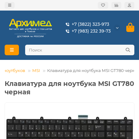
+7 (3822) 323-973
+7 (983) 232 39-73
я ноутбуков
MSI
Клавиатура для ноутбука MSI GT780 черна
Клавиатура для ноутбука MSI GT780
черная