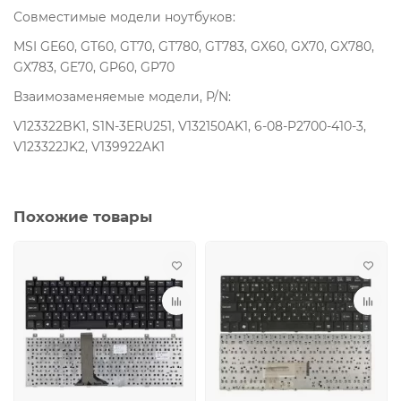
Совместимые модели ноутбуков:
MSI GE60, GT60, GT70, GT780, GT783, GX60, GX70, GX780,
GX783, GE70, GP60, GP70
Взаимозаменяемые модели, P/N:
V123322BK1, S1N-3ERU251, V132150AK1, 6-08-P2700-410-3,
V123322JK2, V139922AK1
Похожие товары