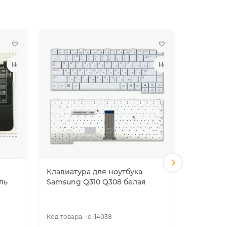
Клавиатура для ноутбука
Клавиату
ль
Samsung Q310 Q308 белая
Samsung
подсвет
id-14038