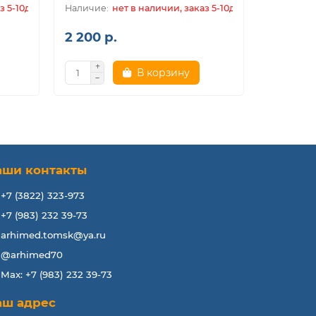
з 5-10дн.
нет в наличии, заказ 5-10дн.
2 200 р.
2 950 р
В корзину
аши контакты
+7 (3822) 323-973
+7 (983) 232 39-73
arhimed.tomsk@ya.ru
@arhimed70
Max: +7 (983) 232 39-73
аш адрес