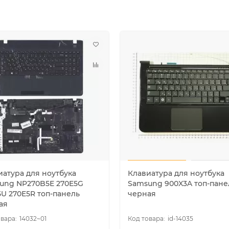
иатура для ноутбука
Клавиатура для ноутбука
ung NP270B5E 270E5G
Samsung 900X3A топ-пане
5U 270E5R топ-панель
черная
ая
14032~01
id-14035