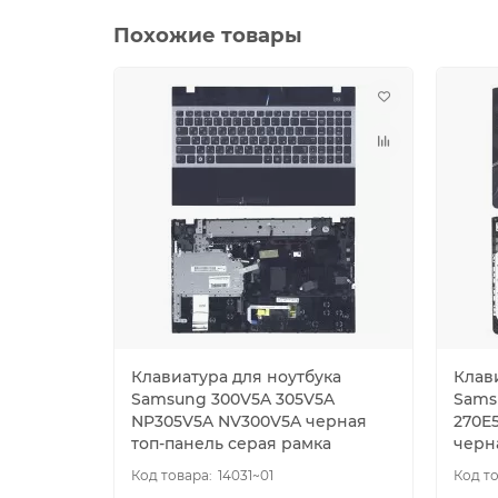
Похожие товары
Клавиатура для ноутбука
Клав
Samsung 300V5A 305V5A
Sams
NP305V5A NV300V5A черная
270E
топ-панель серая рамка
черн
14031~01