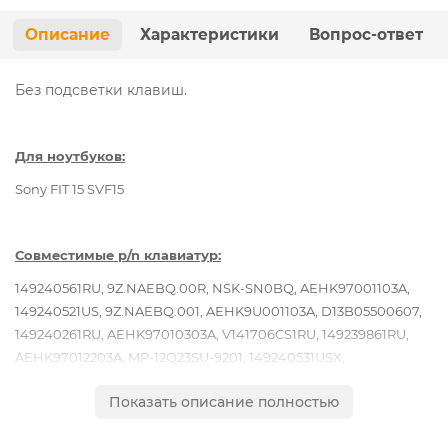
Описание
Характеристики
Вопрос-ответ
Без подсветки клавиш.
Для ноутбуков:
Sony FIT 15 SVF15
Совместимые p/n клавиатур:
149240561RU, 9Z.NAEBQ.00R, NSK-SN0BQ, AEHK97001103A,
149240521US, 9Z.NAEBQ.001, AEHK9U001103A, D13B05500607,
149240261RU, AEHK97010303A, V141706CS1RU, 149239861RU,
AEHK97012203A, MP-12Q23SU-9201, 149240531USX,
AEHK9R001103A, 9Z.NAEBQ.01D, 149240961RU,
Показать описание полностью
AEHK97001203A, 9Z.NAEBQ.10R, NSK-SN1BQ, AEHK97010103A,
V141706AS1RU, D13604013414