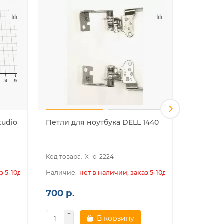
tudio
Петли для ноутбука DELL 1440
Петли дл
N5010 (с
петель)
X-id-2224
з 5-10дн.
нет в наличии, заказ 5-10дн.
700 р.
700 р.
В корзину