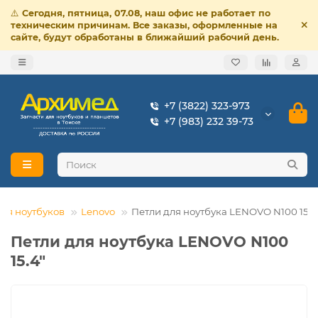
⚠️
Сегодня, пятница, 07.08, наш офис не работает по
техническим причинам. Все заказы, оформленные на
сайте, будут обработаны в ближайший рабочий день.
+7 (3822) 323-973
+7 (983) 232 39-73
для ноутбуков
Lenovo
Петли для ноутбука LENOVO N100 15.4
Петли для ноутбука LENOVO N100
15.4"