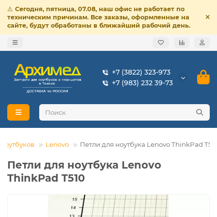
⚠️
Сегодня, пятница, 07.08, наш офис не работает по
техническим причинам. Все заказы, оформленные на
сайте, будут обработаны в ближайший рабочий день.
+7 (3822) 323-973
+7 (983) 232 39-73
 ноутбуков
Lenovo
Петли для ноутбука Lenovo ThinkPad T51
Петли для ноутбука Lenovo
ThinkPad T510