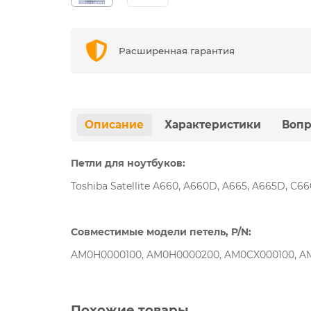
Расширенная гарантия
Описание
Характеристики
Вопр
Петли для ноутбуков:
Toshiba Satellite A660, A660D, A665, A665D, C6
Совместимые модели петель, P/N:
AM0H0000100, AM0H0000200, AM0CX000100, A
Похожие товары