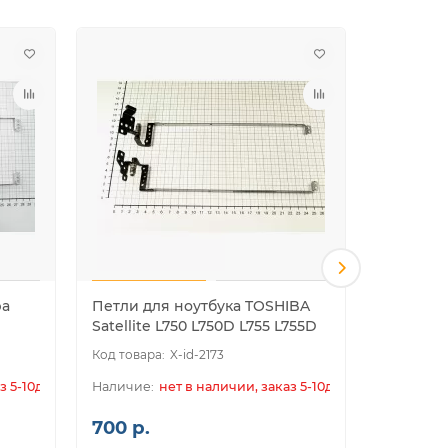
ba
Петли для ноутбука TOSHIBA
Петли д
Satellite L750 L750D L755 L755D
Satellite
X-id-2173
з 5-10дн.
нет в наличии, заказ 5-10дн.
700 р.
700 р.