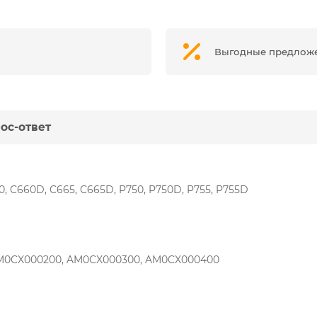
Выгодные предлож
ос-ответ
60, C660D, C665, C665D, P750, P750D, P755, P755D
M0CX000200, AM0CX000300, AM0CX000400