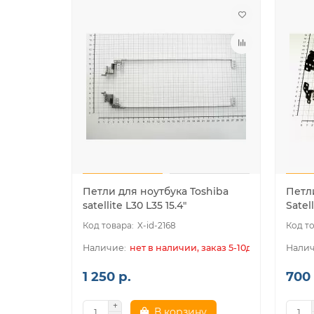
Петли для ноутбука Toshiba
Петл
satellite L30 L35 15.4"
Satel
X-id-2168
нет в наличии, заказ 5-10дн.
1 250 р.
700 
В корзину