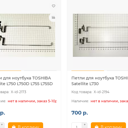
и для ноутбука TOSHIBA
Петли для ноутбука TOSH
lite L750 L750D L755 L755D
Satellite L730
X-id-2173
X-id-2194
нет в наличии, заказ 5-10дн.
нет в наличии, зака
р.
700 р.
В корзину
В корзину