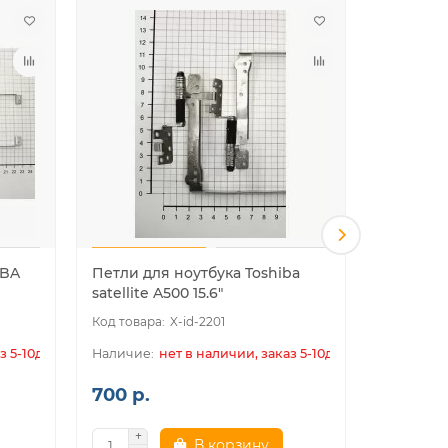
IBA
Петли для ноутбука Toshiba
Петли дл
satellite A500 15.6"
Satellite
X-id-2201
з 5-10дн.
нет в наличии, заказ 5-10дн.
700 р.
700 р.
В корзину