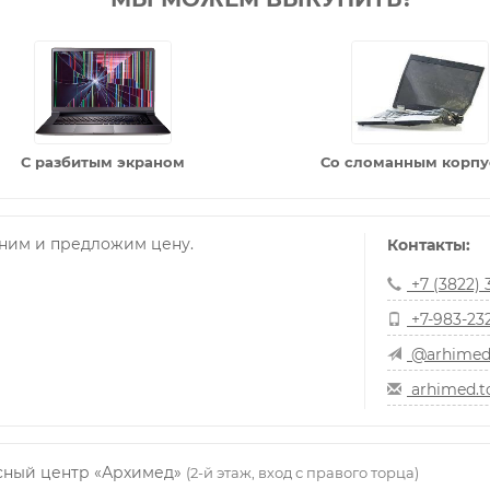
С разбитым экраном
Со сломанным корп
ним и предложим цену.
Контакты:
+7 (3822) 
+7-983-23
@arhimed
arhimed.t
висный центр «Архимед»
(2-й этаж, вход с правого торца)