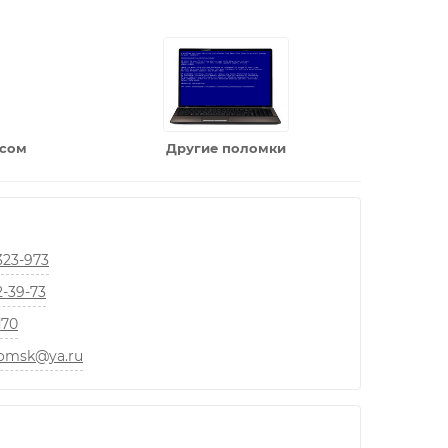
усом
Другие поломки
323-973
2-39-73
70
omsk@ya.ru