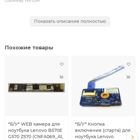
Gateway NV53A
Совместимые модели, P/N
:
Показать описание полностью
NEW70 LS-5898P rev:1.0, LS-5896P, NBX0000NK00, CR
NEW70 NBX0000NK00 Rev:1.0 HB
Похожие товары
*Б/У* WEB камера для
*Б/У* Кнопка
ноутбука Lenovo B570E
включения (старта) для
G570 Z570 (CNFA069_A1,
ноутбука Lenovo