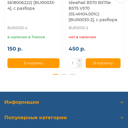
5618006222) [BUR0033-
IdeaPad B570 B570e
4], с разбора
B575 V570
(55.4IH04.001G)
[BUR0033-2], с разбора
BUR0033-4
BUR0033-2
в наличии в Томске
нет в наличии
150 р.
450 р.
В корзину
В корзину
Информация
Популярные категории