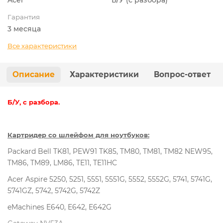
Гарантия
3 месяца
Все характеристики
Описание
Характеристики
Вопрос-ответ
Б/У, с разбора.
Картридер со шлейфом для ноутбуков:
Packard Bell TK81, PEW91 TK85, TM80, TM81, TM82 NEW95,
TM86, TM89, LM86, TE11, TE11HC
Acer Aspire 5250, 5251, 5551, 5551G, 5552, 5552G, 5741, 5741G,
5741GZ, 5742, 5742G, 5742Z
eMachines E640, E642, E642G