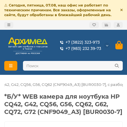
⚠️
Сегодня, пятница, 07.08, наш офис не работает по
техническим причинам. Все заказы, оформленные на
сайте, будут обработаны в ближайший рабочий день.
+7 (3822) 323-973
+7 (983) 232 39-73
CQ42, G42, CQ56, G56, CQ62 (CNF9049_A3) [BUR0030-7], с разбора
*Б/У* WEB камера для ноутбука HP
CQ42, G42, CQ56, G56, CQ62, G62,
CQ72, G72 (CNF9049_A3) [BUR0030-7]