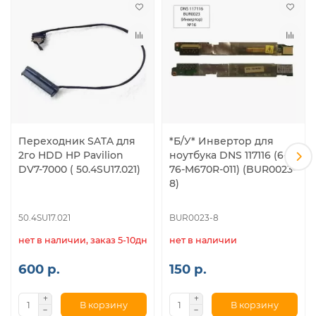
Переходник SATA для
*Б/У* Инвертор для
2го HDD HP Pavilion
ноутбука DNS 117116 (6-
DV7-7000 ( 50.4SU17.021)
76-M670R-011) (BUR0023-
8)
50.4SU17.021
BUR0023-8
нет в наличии, заказ 5-10дн.
нет в наличии
600 р.
150 р.
В корзину
В корзину