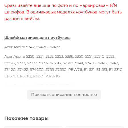
Сравнивайте внешне по фото и по маркировкам P/N
шлейфов. В одинаковых моделях ноутбуков могут быть
разные шлейфы.
Шлейф матрицы для ноутбуков:
Acer Aspire 5742, 5742G, 5742Z
Acer Aspire
5250, 5251, 5252, 5253, 5336, 5350, 5551, 5551G, 5552,
5552G, 5733, 5733Z, 5736, 5736G, 5736Z, 5741, 5741G, 5741Z, 5742,
5742G, 5742Z, 5742ZG, 5755, 5755G, PEW76, E1-521, E1-531, E1-531G,
E1-571, E1-571G, V3-571 V3-571G
Acer Travelmate P253, P253-E, P253-MG
Показать описание полностью
eMachines E443, E529, E644, E644G
Gateway NE56R, NV50A, NV51B, NV51N, NV53A, NV55C, NV55H,
NV55S, NV56, NV57H, NV59C
Похожие товары
Packard Bell EasyNote TE11, TE11BZ, TE11HC, TK11, TK13, TK36,
TK37, TK81, TK83, TK85, TK87, TM83, TM82, TM85, TV11, TV11CM,