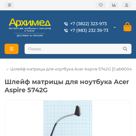
+7 (3822) 323-973
+7 (983) 232 39-73
er
Шлейф матрицы для ноутбука Acer Aspire 5742G [Cab6004-2
Шлейф матрицы для ноутбука Acer
Aspire 5742G