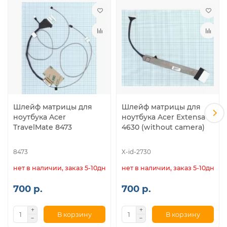
TV11HC, TV43, TV43HC, TV44, TV44HC, NEW90, NEW95, P5WE0,
PEW91,
MB: Compal Q5WS1, Q5WV0, Q5WV1, Q5WVH, V5WC1
Совместимые модели шлейфов матрицы, p/n:
50.R4F02.009, 50.WJ802.008, NEW70, DC020010L10,
DC02001FO10, DC02001F010, 50.M09N2.005
Шлейф матрицы для
Шлейф матрицы для
ноутбука Acer
ноутбука Acer Extensa
TravelMate 8473
4630 (without camera)
8473
X-id-2730
нет в наличии, заказ 5-10дн.
нет в наличии, заказ 5-10дн.
700 р.
700 р.
В корзину
В корзину