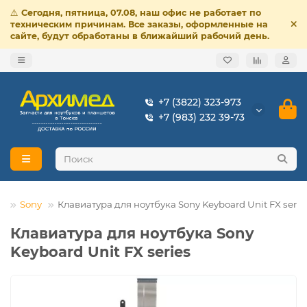
⚠️
Сегодня, пятница, 07.08, наш офис не работает по
техническим причинам. Все заказы, оформленные на
сайте, будут обработаны в ближайший рабочий день.
+7 (3822) 323-973
+7 (983) 232 39-73
в
Sony
Клавиатура для ноутбука Sony Keyboard Unit FX serie
Клавиатура для ноутбука Sony
Keyboard Unit FX series