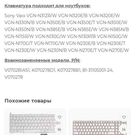
Клавиатура подходит для ноутбуков:
Sony Vaio VGN-N31ZR/W VGN-N320E/B VGN-N320E/W
VGN-N330N/B VGN-N350E/B VGN-N350E/T VGN-N350E/W
VGN-N350N/B VGN-N385E/B VGN-N385E/W VGN-N385N/B
VGN-N11SR/W VGN-N130G/W VGN-N130P/B VGN-N150G/W
VGN-N170G/T VGN-N170G/W VGN-N230E/B VGN-N230E/T
VGN-N230E/W VGN-N230N/B VGN-N270E/T VGN-N270E/W
Взаимозаменяемые модели, P/N:
V0702BIAS1, K070278D1, K070278B1, 81-31105001-24,
V070278
Похожие товары