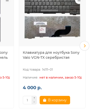
Sony
Клавиатура для ноутбука Sony
Клавиату
анель
Vaio VGN-TX серебристая
SVP11 се
14111~01
з 5-10дн.
нет в наличии, заказ 5-10дн.
4 000 р.
4 400 
В корзину