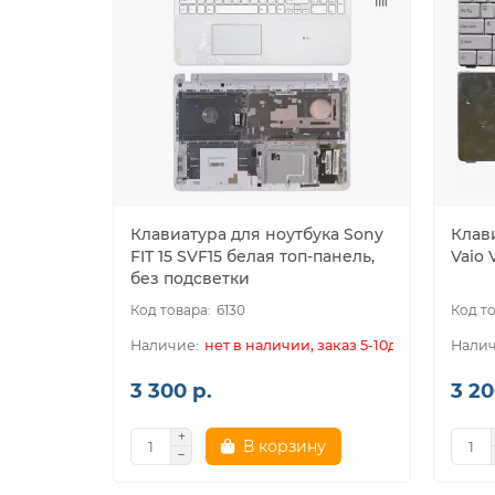
Клавиатура для ноутбука Sony
Клав
FIT 15 SVF15 белая топ-панель,
Vaio
без подсветки
6130
нет в наличии, заказ 5-10дн.
3 300 р.
3 20
В корзину