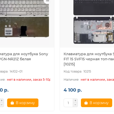
иатура для ноутбука Sony
Клавиатура для ноутбука 
 VGN-NR21Z белая
FIT 15 SVF15 черная топ-п
[10215]
14102~01
10215
нет в наличии, заказ 5-10дн.
нет в наличии, зака
0 р.
4 100 р.
В корзину
В корзину