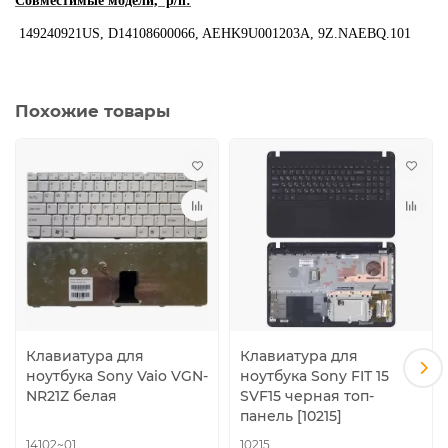
Совместимые модели, p/n:
149240921US, D14108600066, AEHK9U001203A, 9Z.NAEBQ.101
Похожие товары
Клавиатура для
Клавиатура для
ноутбука Sony Vaio VGN-
ноутбука Sony FIT 15
NR21Z белая
SVF15 черная топ-
панель [10215]
14102~01
10215