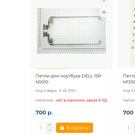
Петли для ноутбука DELL 15R
Петл
N5010
M133
X-id-2150
нет в наличии, заказ 5-10дн.
700 р.
700 
В корзину