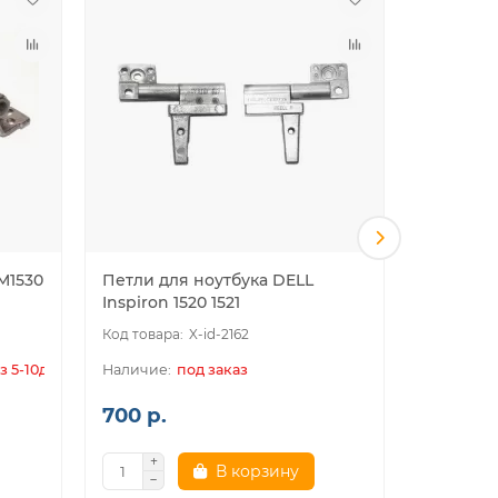
M1530
Петли для ноутбука DELL
Петли д
Inspiron 1520 1521
INSPIRON 
X-id-2162
з 5-10дн.
под заказ
700 р.
700 р.
В корзину