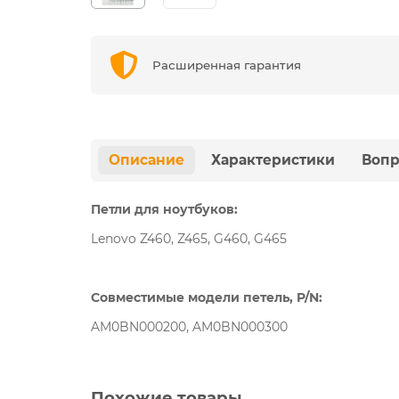
Расширенная гарантия
Описание
Характеристики
Вопр
Петли для ноутбуков:
Lenovo Z460, Z465, G460, G465
Совместимые модели петель, P/N:
AM0BN000200, AM0BN000300
Похожие товары