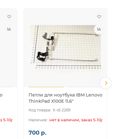
o
Петли для ноутбука IBM Lenovo
Петли дл
ThinkPad X100E 11.6"
ThinkPad
X-id-2269
з 5-10дн.
нет в наличии, заказ 5-10дн.
700 р.
700 р.