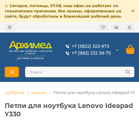
⚠️
Сегодня, пятница, 07.08, наш офис не работает по
техническим причинам. Все заказы, оформленные на
сайте, будут обработаны в ближайший рабочий день.
+7 (3822) 323-973
+7 (983) 232 39-73
я ноутбуков
Lenovo
Петли для ноутбука Lenovo Ideapad Y33
Петли для ноутбука Lenovo Ideapad
Y330