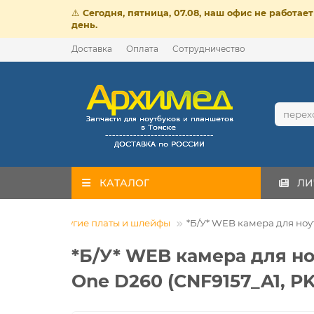
⚠️
Сегодня, пятница, 07.08, наш офис не работа
день.
Доставка
Оплата
Сотрудничество
КАТАЛОГ
ЛИ
динамики, другие платы и шлейфы
*Б/У* WEB камера для ноутб
*Б/У* WEB камера для ноутб
One D260 (CNF9157_A1, P