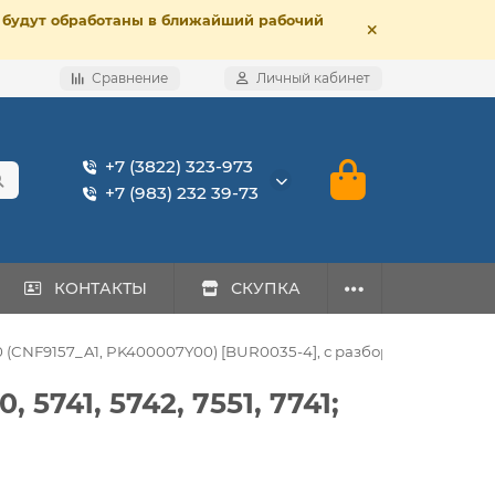
е, будут обработаны в ближайший рабочий
Сравнение
Личный кабинет
+7 (3822) 323-973
+7 (983) 232 39-73
КОНТАКТЫ
СКУПКА
260 (CNF9157_A1, PK400007Y00) [BUR0035-4], с разбора
 5741, 5742, 7551, 7741;