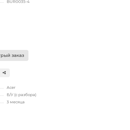
BUR0035-4
рый заказ
Acer
Б/У (с разбора)
3 месяца