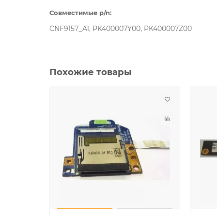
Совместимые p/n:
CNF9157_A1, PK400007Y00, PK400007Z00
Похожие товары