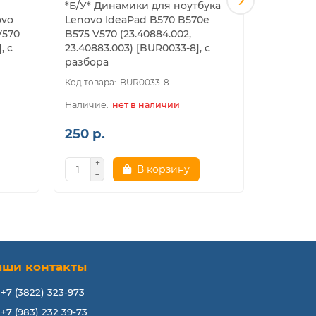
*Б/У* Динамики для ноутбука
*Б/У* WE
ovo
Lenovo IdeaPad B570 B570e
Acer Aspi
V570
B575 V570 (23.40884.002,
5750ZG, 
, с
23.40883.003) [BUR0033-8], с
(PK40000
разбора
разбора
BUR0033-8
нет в наличии
250 р.
150 р.
В корзину
В к
аши контакты
+7 (3822) 323-973
+7 (983) 232 39-73