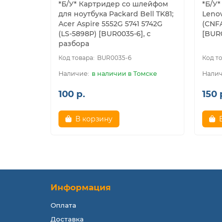
*Б/У* Картридер со шлейфом
*Б/У
для ноутбука Packard Bell TK81;
Leno
Acer Aspire 5552G 5741 5742G
(CNFA
(LS-5898P) [BUR0035-6], с
[BUR0
разбора
BUR0035-6
в наличии в Томске
100 р.
150 
В корзину
Информация
Оплата
Доставка