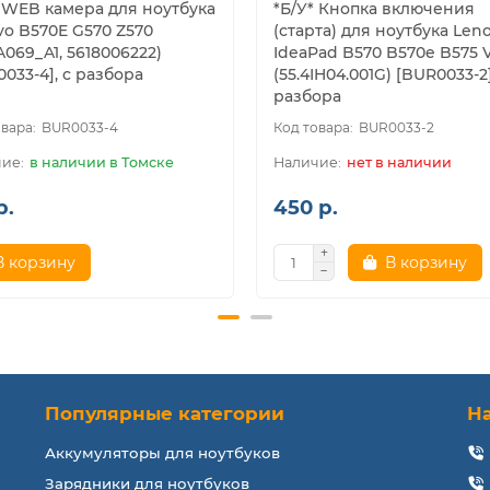
* WEB камера для ноутбука
*Б/У* Кнопка включения
vo B570E G570 Z570
(старта) для ноутбука Len
069_A1, 5618006222)
IdeaPad B570 B570e B575 
033-4], с разбора
(55.4IH04.001G) [BUR0033-2]
разбора
BUR0033-4
BUR0033-2
в наличии в Томске
нет в наличии
р.
450 р.
В корзину
В корзину
Популярные категории
Н
Аккумуляторы для ноутбуков
Зарядники для ноутбуков